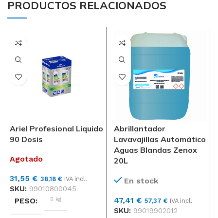
PRODUCTOS RELACIONADOS
LIQUIDO, POLVO
LIQUIDO, POLVO
Unidad
Unidad
FORMATO
FORMATO
Ariel Profesional Liquido
Abrillantador
90 Dosis
Lavavajillas Automático
Aguas Blandas Zenox
Agotado
20L
31,55
€
38,18
€
IVA incl.
En stock
SKU:
99010800045
5 kg
47,41
€
PESO
57,37
€
IVA incl.
SKU:
99019902012