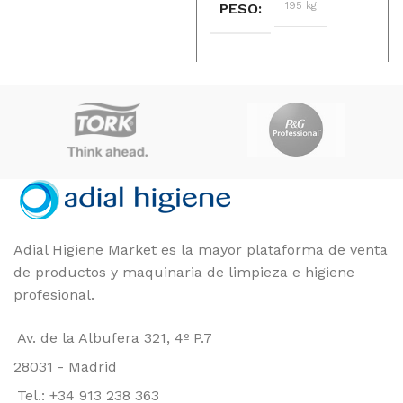
195 kg
PESO
DIMENSIONES
DIMENSIONES
18 × 12 × 36 cm
32 × 11 × 5 cm
P&G
MARCAS
Zenox
MARCAS
Unidad
FORMATO
TIPO
Adial Higiene Market es la mayor plataforma de venta
BLANDAS, MEDIAS-DURAS
de productos y maquinaria de limpieza e higiene
profesional.
Unidad
FORMATO
Av. de la Albufera 321, 4º P.7
28031 - Madrid
Tel.: +34 913 238 363