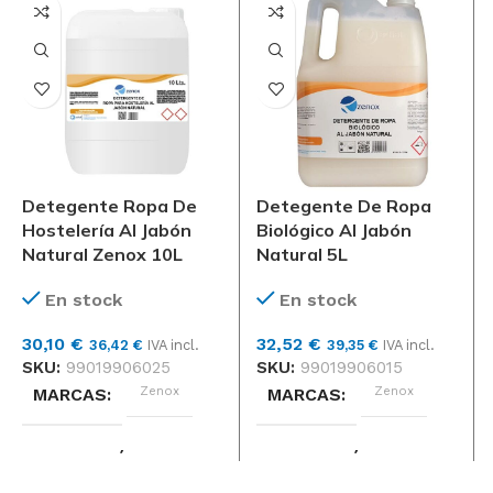
Detegente Ropa De
Detegente De Ropa
Hostelería Al Jabón
Biológico Al Jabón
Natural Zenox 10L
Natural 5L
En stock
En stock
30,10
€
32,52
€
36,42
€
IVA incl.
39,35
€
IVA incl.
SKU:
99019906025
SKU:
99019906015
Zenox
Zenox
MARCAS
MARCAS
APLICACIÓN
APLICACIÓN