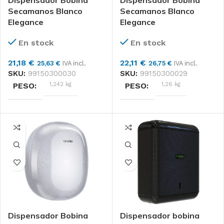
Dispensador Bobina
Dispensador Bobina
Secamanos Blanco
Secamanos Blanco
Elegance
Elegance
En stock
En stock
21,18
€
22,11
€
25,63
€
IVA incl.
26,75
€
IVA incl.
SKU:
99150300030
SKU:
99150300029
1,242 kg
1,26 kg
PESO
PESO
DIMENSIONES
DIMENSIONES
24 × 25 × 36 cm
24 × 25 × 36 cm
Losdi
Losdi
MARCAS
MARCAS
Unidad
MATERIAL
FORMATO
Dispensador Bobina
Dispensador bobina
ABS, Policarbonato