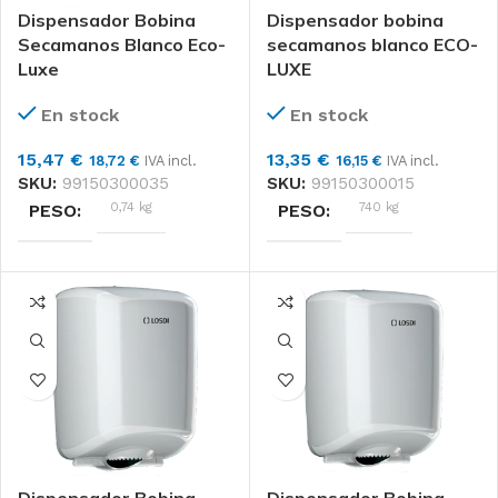
Dispensador Bobina
Dispensador bobina
Secamanos Blanco Eco-
secamanos blanco ECO-
Luxe
LUXE
En stock
En stock
15,47
€
13,35
€
18,72
€
IVA incl.
16,15
€
IVA incl.
SKU:
99150300035
SKU:
99150300015
0,74 kg
740 kg
PESO
PESO
DIMENSIONES
DIMENSIONES
22 × 22 × 31 cm
22 × 22 × 31 cm
Losdi
Unidad
MARCAS
FORMATO
Unidad
Losdi
FORMATO
MARCAS