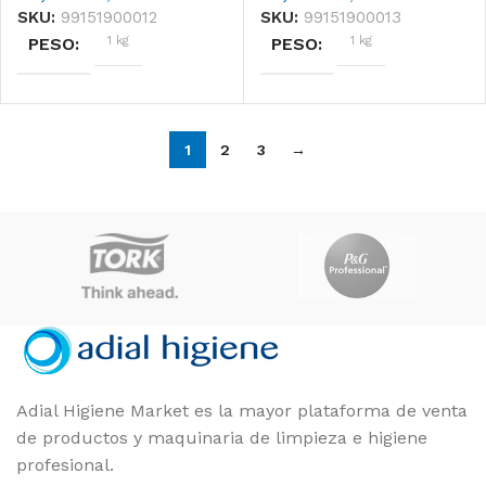
SKU:
99151900012
SKU:
99151900013
1 kg
1 kg
PESO
PESO
DIMENSIONES
DIMENSIONES
1
2
3
→
16 × 41 × 16 cm
16 × 46 × 16 cm
Cofresco
Cofresco
MARCAS
MARCAS
TAMAÑO
TAMAÑO
30cm de ancho
45cm de ancho
Unidad
Unidad
FORMATO
FORMATO
Adial Higiene Market es la mayor plataforma de venta
de productos y maquinaria de limpieza e higiene
profesional.