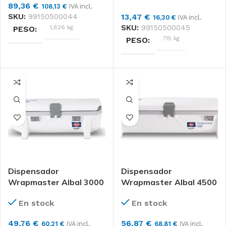
89,36
€
108,13
€
IVA incl.
SKU:
99150500044
13,47
€
16,30
€
IVA incl.
SKU:
99150500045
1,626 kg
PESO
715 kg
PESO
DIMENSIONES
DIMENSIONES
13 × 29 × 37 cm
13 × 27 × 36 cm
Losdi
MARCAS
Unidad
FORMATO
MATERIAL
Losdi
MARCAS
Inox, ABS, Policarbonato
Dispensador
Dispensador
Wrapmaster Albal 3000
Wrapmaster Albal 4500
Unidad
FORMATO
En stock
En stock
49,76
€
56,87
€
60,21
€
IVA incl.
68,81
€
IVA incl.