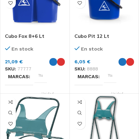
Cubo Fox 8+6 Lt
Cubo Pit 12 Lt
En stock
En stock
21,09
€
6,05
€
SKU:
77777
SKU:
8888
Tts
Tts
MARCAS
MARCAS
Unidad
Unidad
FORMATO
FORMATO
Azul, Rojo
Azul, Rojo
COLOR
COLOR