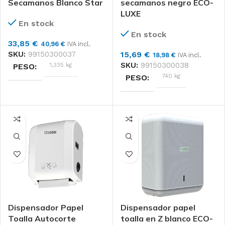
Secamanos Blanco Star
secamanos negro ECO-
LUXE
En stock
Unidad
FORMATO
En stock
33,85
€
40,96
€
IVA incl.
SKU:
99150300037
15,69
€
18,98
€
IVA incl.
SKU:
99150300038
1,335 kg
PESO
740 kg
PESO
DIMENSIONES
DIMENSIONES
23 × 26 × 35 cm
22 × 22 × 31 cm
Losdi
MARCAS
Unidad
FORMATO
MATERIAL
Losdi
MARCAS
ABS, Policarbonato
Dispensador Papel
Dispensador papel
Toalla Autocorte
toalla en Z blanco ECO-