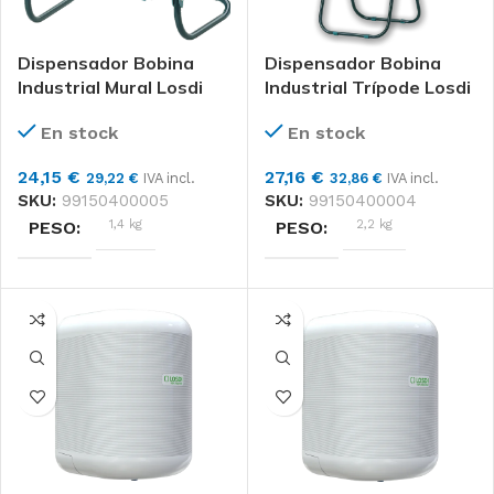
Dispensador Bobina
Dispensador Bobina
Industrial Mural Losdi
Industrial Trípode Losdi
En stock
En stock
24,15
€
27,16
€
29,22
€
IVA incl.
32,86
€
IVA incl.
SKU:
99150400005
SKU:
99150400004
1,4 kg
2,2 kg
PESO
PESO
DIMENSIONES
DIMENSIONES
38 × 42 × 40 cm
39 × 40 × 95 cm
Losdi
Losdi
MARCAS
MARCAS
Unidad
Unidad
FORMATO
FORMATO