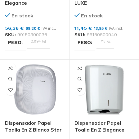
Elegance
LUXE
Unidad
FORMATO
En stock
En stock
56,36
€
11,45
€
68,20
€
IVA incl.
13,85
€
IVA incl.
SKU:
99150300036
SKU:
99150500040
2,994 kg
715 kg
PESO
PESO
DIMENSIONES
DIMENSIONES
23 × 30 × 40 cm
13 × 27 × 36 cm
Losdi
Unidad
MARCAS
FORMATO
Unidad
FORMATO
Dispensador Papel
Dispensador Papel
Toalla En Z Blanco Star
Toalla En Z Elegance