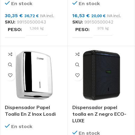
En stock
En stock
30,35
€
16,53
€
36,72
€
IVA incl.
20,00
€
IVA incl.
SKU:
99150500043
SKU:
99150500042
1,366 kg
978 kg
PESO
PESO
DIMENSIONES
DIMENSIONES
14 × 32 × 37 cm
13 × 28 × 37 cm
Losdi
Losdi
MARCAS
MARCAS
MATERIAL
MATERIAL
Dispensador Papel
Dispensador papel
Inox, ABS, Policarbonato
Inox, ABS, Policarbonato
Toalla En Z Inox Losdi
toalla en Z negro ECO-
LUXE
En stock
Unidad
Unidad
FORMATO
FORMATO
En stock