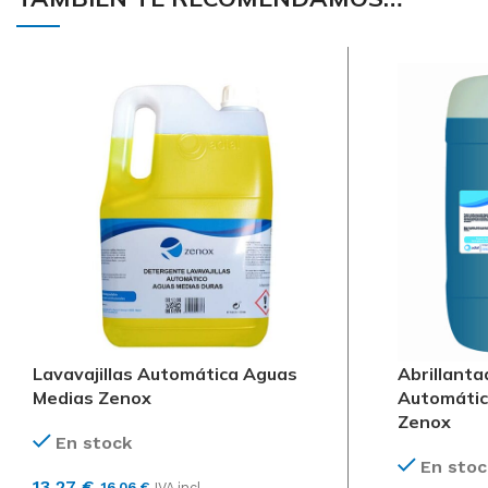
Lavavajillas Automática Aguas
Abrillanta
Medias Zenox
Automátic
Zenox
En stock
En stoc
13,27
€
16,06
€
IVA incl.