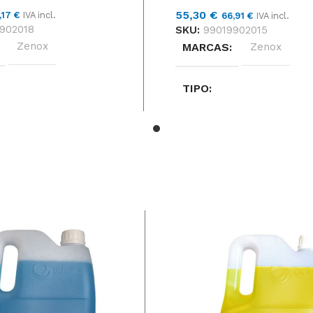
55,30
€
,17
€
IVA incl.
66,91
€
IVA incl.
902018
SKU:
99019902015
Zenox
MARCAS
Zenox
TIPO
, MEDIAS-DURAS
BLANDAS, MEDIAS-DURA
NORMAL
O
Unidad
FORMATO
Unidad