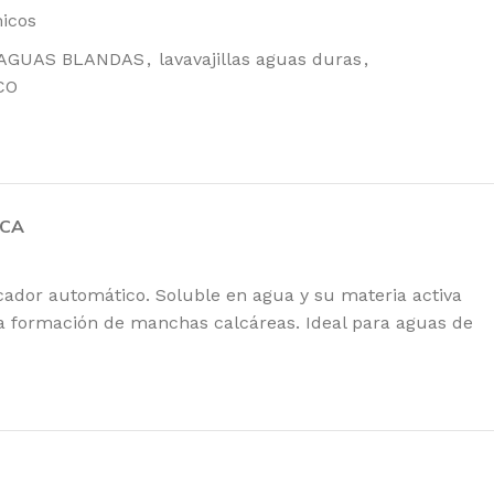
Tork Matic®
icos
Toalla De Mano
 AGUAS BLANDAS
,
lavavajillas aguas duras
,
En Rollo
Extralargo
CO
Universal
136,66
€
165,36
€
IVA incl.
 de
RCA
Tork Paño De
Limpieza De
Larga Duración
, papel
icador automático. Soluble en agua y su materia activa
Color
sadores
la formación de manchas calcáreas. Ideal para aguas de
117,71
€
142,43
€
IVA
incl.
Tork Smartone®
Papel Higiénico
Mini