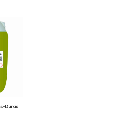
55,99
€
67,75
€
IVA
incl.
Tork Pañuelos
Faciales
Extrasuaves
Premium
51,31
€
62,09
€
IVA
incl.
as-Duras