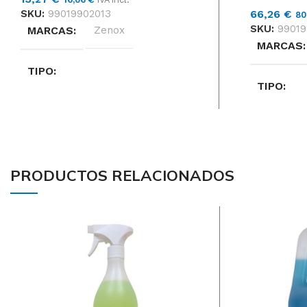
SKU:
99019902013
66,26
€
80
SKU:
99019
MARCAS
Zenox
MARCAS
TIPO
TIPO
BLANDAS, MEDIAS-DURAS,
NORMAL
BLANDAS
FORMATO
Unidad
FORMAT
PRODUCTOS RELACIONADOS