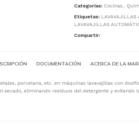
Toallas Secamanos
Categorías:
Cocinas
,
Quím
Paños de Limpieza
Etiquetas:
LAVAVAJILLAS
LAVAVAJILLAS AUTOMÁTI
Rollo
Faciales
Papel Higiénico Industrial
Compartir:
Productos
SCRIPCIÓN
DOCUMENTACIÓN
ACERCA DE LA MA
Celulosa
Toallitas, bobinas
stales, porcelana, etc. en máquinas lavavajillas con dosif
higiénico, dispen
 secado, eliminando residuos del detergente y evitando 
Productos