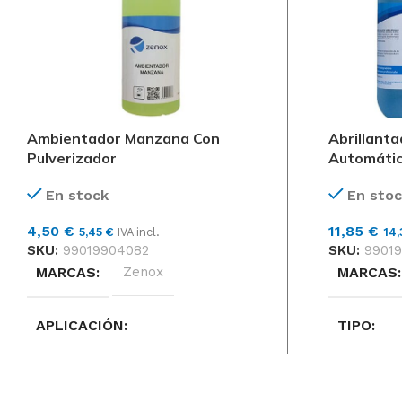
Ambientador Manzana Con
Abrillanta
Pulverizador
Automátic
En stock
En stoc
4,50
€
11,85
€
5,45
€
IVA incl.
14
SKU:
99019904082
SKU:
99019
MARCAS
Zenox
MARCAS
APLICACIÓN
TIPO
LIMPIEZA, PERFUMAR
BLANDAS