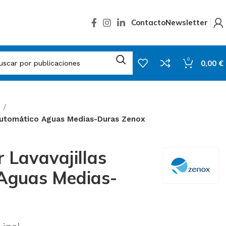
Contacto
Newsletter
0
0,00
€
s
 Automático Aguas Medias-Duras Zenox
r Lavavajillas
Aguas Medias-