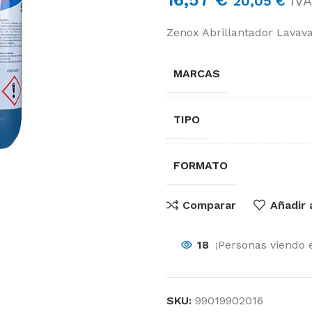
20,05
€
IVA 
Zenox Abrillantador Lavava
MARCAS
TIPO
FORMATO
Comparar
Añadir 
18
¡Personas viendo 
O
Sector Sanitario
SKU:
99019902016