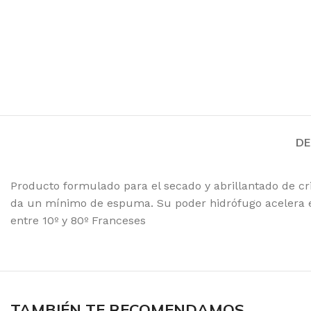
Toallas de Mano
Servilletas
Toalla de Papel en 
Aseos
Secado de Manos
DE
Papel Higiénico
Producto formulado para el secado y abrillantado de cri
Faciales
da un mínimo de espuma. Su poder hidrófugo acelera el
Pañuelos
entre 10º y 80º Franceses
Toallas
TAMBIÉN TE RECOMENDAMOS…