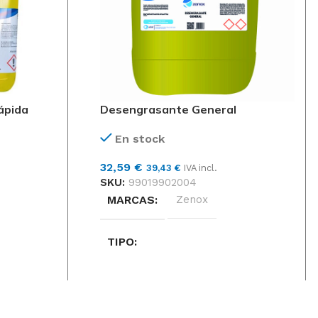
ápida
Desengrasante General
En stock
32,59
€
39,43
€
IVA incl.
SKU:
99019902004
MARCAS
Zenox
TIPO
CLORADO, ENERGICO, GENERAL,
HORNOS Y PLANCHAS