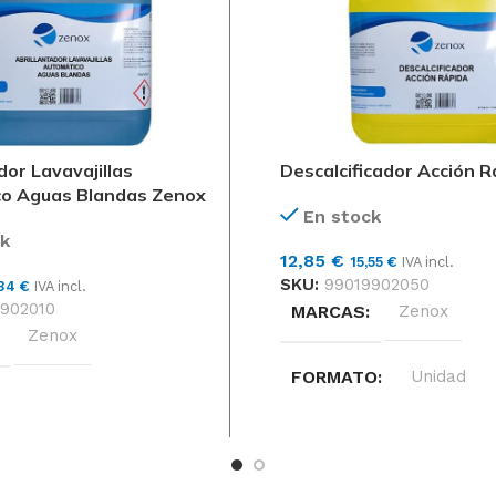
dor Lavavajillas
Descalcificador Acción R
o Aguas Blandas Zenox
En stock
k
12,85
€
15,55
€
IVA incl.
SKU:
99019902050
,34
€
IVA incl.
902010
MARCAS
Zenox
Zenox
FORMATO
Unidad
, MEDIAS-DURAS