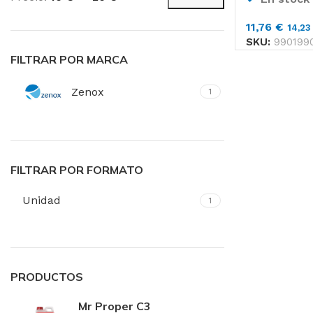
Precio
Precio
Toallas de Mano
mínimo
máximo
11,76
€
14,2
Servilletas
SKU:
990199
Toalla de Papel en 
FILTRAR POR MARCA
Zenox
1
Aseos
Secado de Manos
Papel Higiénico
FILTRAR POR FORMATO
Faciales
Unidad
1
Pañuelos
Toallas
PRODUCTOS
Mr Proper C3