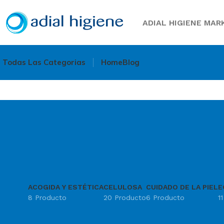
ADIAL HIGIENE MARK
Todas Las Categorias
Home
Blog
ACOGIDA Y ESTÉTICA
CELULOSA
CUIDADO DE LA PIEL
E
8 Producto
20 Producto
6 Producto
1