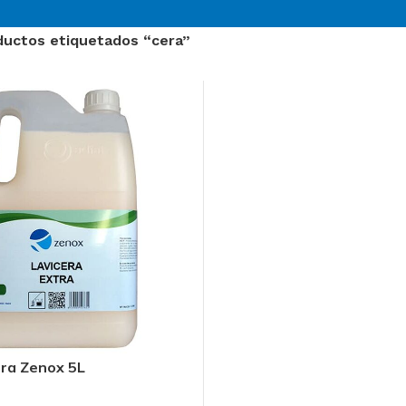
ductos etiquetados “cera”
tra Zenox 5L
O
Sector Sanitario