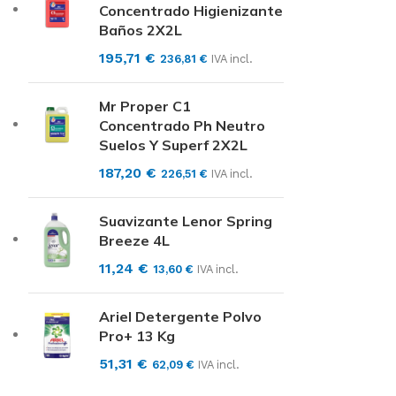
Concentrado Higienizante
Baños 2X2L
195,71
€
236,81
€
IVA incl.
Mr Proper C1
Concentrado Ph Neutro
Suelos Y Superf 2X2L
187,20
€
226,51
€
IVA incl.
Suavizante Lenor Spring
Breeze 4L
11,24
€
13,60
€
IVA incl.
Ariel Detergente Polvo
Pro+ 13 Kg
51,31
€
62,09
€
IVA incl.