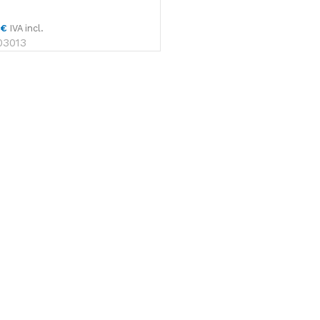
Toallas Secamanos
3
€
IVA incl.
Paños de Limpieza
03013
Rollo
Faciales
Papel Higiénico Industrial
Productos
Celulosa
Toallitas, bobinas
higiénico, dispen
Productos