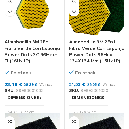
3M
MARCAS
PACK 15
FORMATO
Unidad
FORMATO
Almohadilla 3M 2En1
Almohadilla 3M 2En1
Fibra Verde Con Esponja
Fibra Verde Con Esponja
Power Dots 3C 96Hex-
Power Dots 96Hex
Fl (16Ux1P)
134X134 Mm (15Ux1P)
En stock
En stock
23,46
€
21,53
€
28,39
€
IVA incl.
26,05
€
IVA incl.
SKU:
99993001033
SKU:
99993001030
DIMENSIONES
DIMENSIONES
24 × 13 × 22 cm
17 × 15 × 14 cm
3M
3M
MARCAS
MARCAS