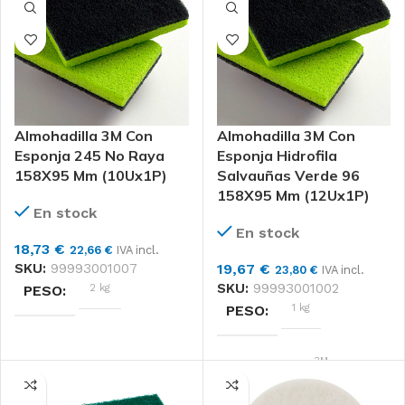
PACK 16
PACK 15
FORMATO
FORMATO
Almohadilla 3M Con
Almohadilla 3M Con
Esponja 245 No Raya
Esponja Hidrofila
158X95 Mm (10Ux1P)
Salvauñas Verde 96
158X95 Mm (12Ux1P)
En stock
En stock
18,73
€
22,66
€
IVA incl.
SKU:
99993001007
19,67
€
23,80
€
IVA incl.
SKU:
99993001002
2 kg
PESO
1 kg
PESO
DIMENSIONES
3M
MARCAS
12 × 39 × 33 cm