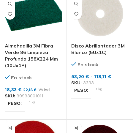
PACK 12
FORMATO
3M
MARCAS
PACK 10
FORMATO
Almohadilla 3M Fibra
Disco Abrillantador 3M
Verde 86 Limpieza
Blanco (5Ux1C)
Profunda 158X224 Mm
En stock
(10Ux1P)
Rango
53,20
€
-
118,11
€
En stock
de
SKU:
3333
precios:
18,33
€
1 kg
PESO
22,18
€
IVA incl.
desde
SKU:
99993001011
53,20 €
1 kg
PESO
DIMENSIONES
hasta
118,11 €
DIMENSIONES
39 × 39 × 14 cm