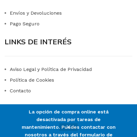
Envíos y Devoluciones
Pago Seguro
LINKS DE INTERÉS
Aviso Legal y Política de Privacidad
Política de Cookies
Contacto
La opción de compra online está
ADIAL HIGIENE
2023 CREADO POR
102WEB
. PREMIUM ONLINE
desactivada por tareas de
SOLUTIONS.
mantenimiento. Puedes contactar con
nosotros a través del formulario de
0