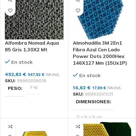
Alfombra Nomad Aqua
Almohadilla 3M 2En1
85 Gris 1.30X2 Mt
Fibra Azul Con Lado
Power Dots 2000Hex
En stock
146X127 Mm (15Ux1P)
452,83
€
547,92
€
IVA incl.
En stock
SKU:
99993006018
14,62
€
9 kg
PESO
17,69
€
IVA incl.
SKU:
99993001031
DIMENSIONES
DIMENSIONES
17 × 14 × 15 cm
136 × 20 × 19 cm
3M
MARCAS