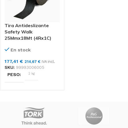
Unidad
FORMATO
Unidad
FORMATO
Tira Antideslizante
Safety Walk
25Mmx18Mt (4Rx1C)
En stock
177,41
€
214,67
€
IVA incl.
SKU:
99993006005
2 kg
PESO
DIMENSIONES
19 × 19 × 14 cm
3M
MARCAS