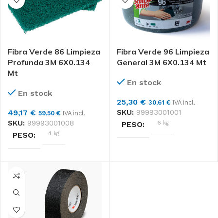
3M
MARCAS
CAJA 5
FORMATO
CAJA 5
FORMATO
Fibra Verde 86 Limpieza
Fibra Verde 96 Limpieza
Profunda 3M 6X0.134
General 3M 6X0.134 Mt
Mt
En stock
En stock
25,30
€
30,61
€
IVA incl.
49,17
€
SKU:
99993001001
59,50
€
IVA incl.
SKU:
99993001008
6 kg
PESO
4 kg
PESO
DIMENSIONES
DIMENSIONES
70 × 47 × 29 cm
62 × 32 × 46 cm
3M
MARCAS
3M
MARCAS