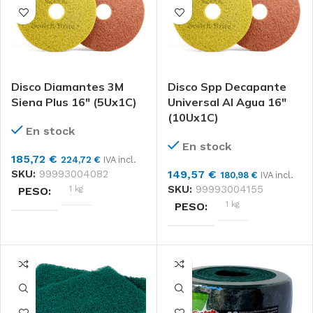
3M
MARCAS
3M
MARCAS
CAJA 5
FORMATO
CAJA 5
FORMATO
Disco Diamantes 3M
Disco Spp Decapante
TAMAÑO DISCO
Siena Plus 16″ (5Ux1C)
Universal Al Agua 16″
(10Ux1C)
13", 14", 15", 16", 17", 18", 19",
En stock
20", 21"
En stock
185,72
€
224,72
€
IVA incl.
SKU:
99993004082
149,57
€
180,98
€
IVA incl.
SKU:
99993004155
1 kg
PESO
1 kg
PESO
DIMENSIONES
DIMENSIONES
41 × 41 × 14 cm
41 × 41 × 12 cm
3M
MARCAS