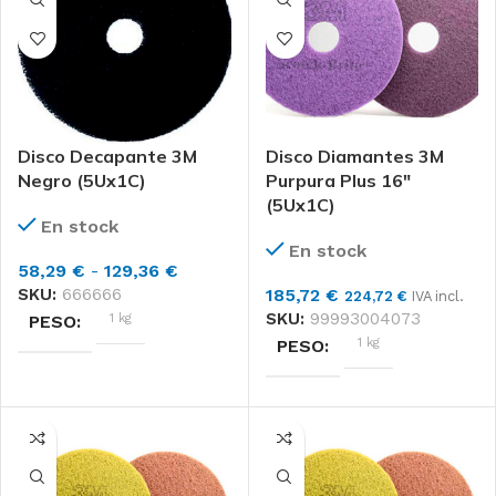
3M
MARCAS
CAJA 5
FORMATO
CAJA 5
FORMATO
TAMAÑO DISCO
Disco Decapante 3M
Disco Diamantes 3M
TAMAÑO DISCO
13", 14", 15", 16", 17", 18", 19",
Negro (5Ux1C)
Purpura Plus 16″
20", 21"
(5Ux1C)
13", 14", 15", 16", 17", 18", 19",
En stock
20", 21"
En stock
Rango
58,29
€
-
129,36
€
de
SKU:
666666
185,72
€
224,72
€
IVA incl.
precios:
SKU:
99993004073
1 kg
PESO
desde
1 kg
PESO
58,29 €
DIMENSIONES
hasta
DIMENSIONES
129,36 €
33 × 33 × 14 cm
41 × 41 × 14 cm