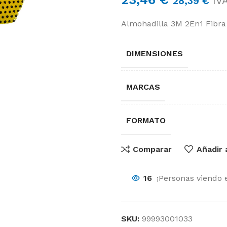
28,39
€
IVA
Almohadilla 3M 2En1 Fibra
DIMENSIONES
MARCAS
FORMATO
Comparar
Añadir 
16
¡Personas viendo 
O
Sector Sanitario
SKU:
99993001033