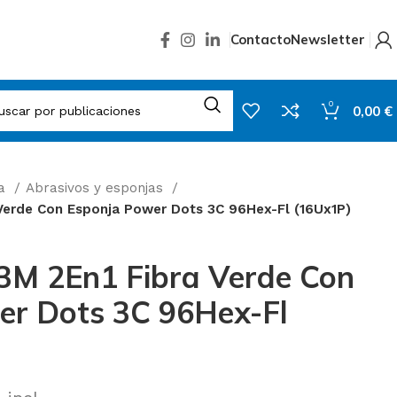
Contacto
Newsletter
0
0,00
€
za
Abrasivos y esponjas
 Verde Con Esponja Power Dots 3C 96Hex-Fl (16Ux1P)
3M 2En1 Fibra Verde Con
er Dots 3C 96Hex-Fl