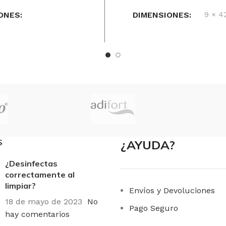
ONES
DIMENSIONES
9 × 4
× 19 cm
MARCAS
Cofresco
3M
TAMAÑO
30cm de a
O
Unidad
FORMATO
Unidad
S
¿AYUDA?
¿Desinfectas
correctamente al
limpiar?
Envíos y Devoluciones
18 de mayo de 2023
No
Pago Seguro
hay comentarios