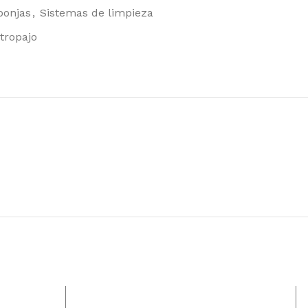
Tork Matic®
ponjas
,
Sistemas de limpieza
Toalla De Mano
tropajo
En Rollo
Extralargo
Universal
136,66
€
165,36
€
IVA incl.
 de
Tork Paño De
Limpieza De
Larga Duración
, papel
Color
sadores
117,71
€
142,43
€
IVA
incl.
Tork Smartone®
Papel Higiénico
Mini