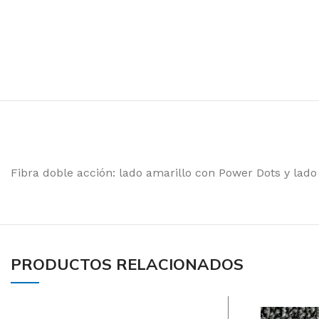
Toallas de Mano
Servilletas
Toalla de Papel en 
Aseos
Secado de Manos
Papel Higiénico
Fibra doble acción: lado amarillo con Power Dots y lado
Faciales
Pañuelos
Toallas
PRODUCTOS RELACIONADOS