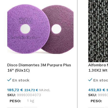
Disco Diamantes 3M Purpura Plus
Alfombra 
16″ (5Ux1C)
1.30X2 Mt
En stock
En stoc
185,72
€
452,83
€
224,72
€
IVA incl.
SKU:
99993004073
SKU:
9999
PESO
1 kg
PESO