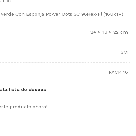
 incl.
 Verde Con Esponja Power Dots 3C 96Hex-Fl (16Ux1P)
24 × 13 × 22 cm
3M
PACK 16
a la lista de deseos
este producto ahora!
MOST POPULAR