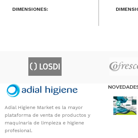
DIMENSIONES
DIMENSI
41 × 41 × 14 cm
136 × 20 
MARCAS
3M
MARCAS
FORMATO
CAJA 5
FORMAT
NOVEDADE
Adial Higiene Market es la mayor
plataforma de venta de productos y
maquinaria de limpieza e higiene
profesional.