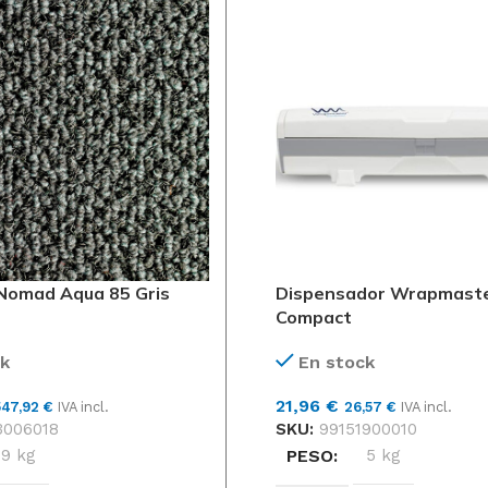
Nomad Aqua 85 Gris
Dispensador Wrapmaste
Compact
k
En stock
21,96
€
547,92
€
IVA incl.
26,57
€
IVA incl.
3006018
SKU:
99151900010
9 kg
PESO
5 kg