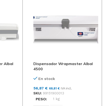
55,99
€
67,75
€
IVA
incl.
Tork Pañuelos
Faciales
Extrasuaves
Premium
51,31
€
62,09
€
IVA
incl.
r Albal
Dispensador Wrapmaster Albal
4500
En stock
56,87
€
68,81
€
IVA incl.
SKU:
99151900013
PESO
1 kg