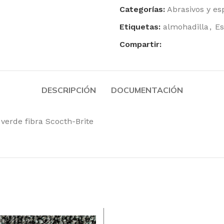
Toallas Secamanos
Categorías:
Abrasivos y es
Paños de Limpieza
Etiquetas:
almohadilla
,
Es
Rollo
Faciales
Compartir:
Papel Higiénico Industrial
DESCRIPCIÓN
DOCUMENTACIÓN
Productos
Celulosa
 verde fibra Scocth-Brite
Toallitas, bobinas
higiénico, dispen
Productos