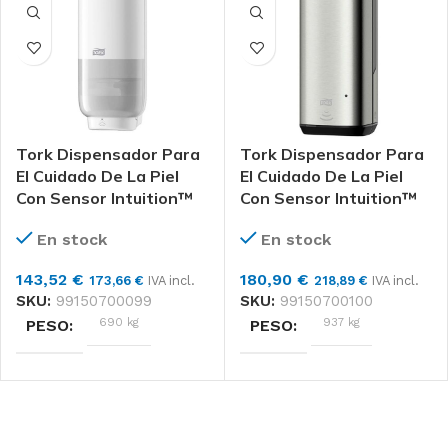
Tork Dispensador Para
Tork Dispensador Para
El Cuidado De La Piel
El Cuidado De La Piel
Con Sensor Intuition™
Con Sensor Intuition™
En stock
En stock
143,52
€
180,90
€
173,66
€
IVA incl.
218,89
€
IVA incl.
SKU:
99150700099
SKU:
99150700100
690 kg
937 kg
PESO
PESO
DIMENSIONES
DIMENSIONES
140 × 160 × 294 cm
134 × 148 × 302 cm