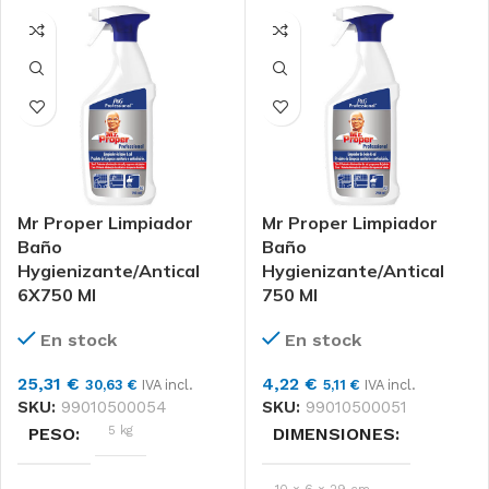
Mr Proper Limpiador
Mr Proper Limpiador
Baño
Baño
Hygienizante/Antical
Hygienizante/Antical
6X750 Ml
750 Ml
En stock
En stock
25,31
€
4,22
€
30,63
€
IVA incl.
5,11
€
IVA incl.
SKU:
99010500054
SKU:
99010500051
5 kg
PESO
DIMENSIONES
10 × 6 × 29 cm