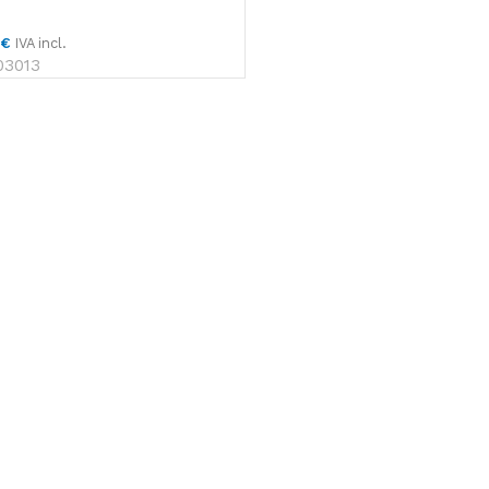
Toallas Secamanos
3
€
IVA incl.
Paños de Limpieza
03013
Rollo
Faciales
Papel Higiénico Industrial
Productos
Celulosa
Toallitas, bobinas
higiénico, dispen
Productos