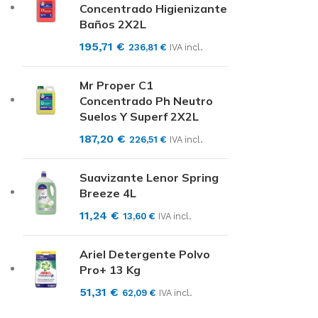
Concentrado Higienizante
Baños 2X2L
195,71
€
236,81
€
IVA incl.
Mr Proper C1
Concentrado Ph Neutro
Suelos Y Superf 2X2L
187,20
€
226,51
€
IVA incl.
Suavizante Lenor Spring
Breeze 4L
11,24
€
13,60
€
IVA incl.
Ariel Detergente Polvo
Pro+ 13 Kg
51,31
€
62,09
€
IVA incl.