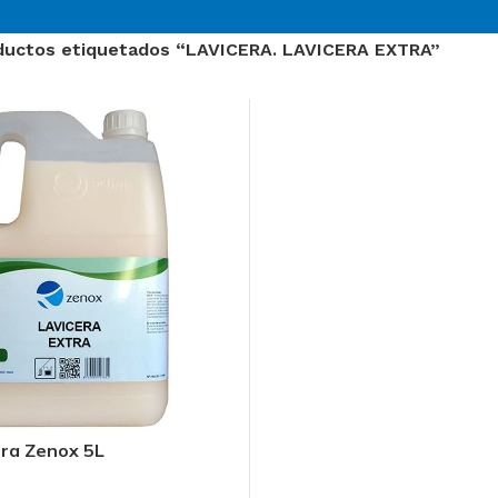
ductos etiquetados “LAVICERA. LAVICERA EXTRA”
tra Zenox 5L
O
Sector Sanitario