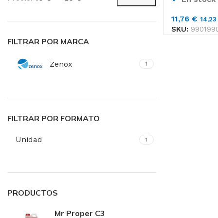
Precio
Precio
Toallas de Mano
mínimo
máximo
11,76
€
14,2
Servilletas
SKU:
990199
Toalla de Papel en 
FILTRAR POR MARCA
Zenox
1
Aseos
Secado de Manos
Papel Higiénico
FILTRAR POR FORMATO
Faciales
Unidad
1
Pañuelos
Toallas
PRODUCTOS
Mr Proper C3