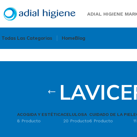
ADIAL HIGIENE MARK
Todas Las Categorias
Home
Blog
LAVICE
ACOGIDA Y ESTÉTICA
CELULOSA
CUIDADO DE LA PIEL
E
8 Producto
20 Producto
6 Producto
1