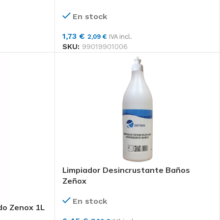
Tork Matic®
En stock
Toalla De Mano
En Rollo
1,73
€
2,09
€
IVA incl.
Extralargo
SKU:
99019901006
Universal
136,66
€
165,36
€
IVA incl.
 de
Tork Paño De
Limpieza De
Larga Duración
, papel
Color
sadores
117,71
€
142,43
€
IVA
incl.
Limpiador Desincrustante Baños
Zeñox
Tork Smartone®
Papel Higiénico
En stock
do Zenox 1L
Mini