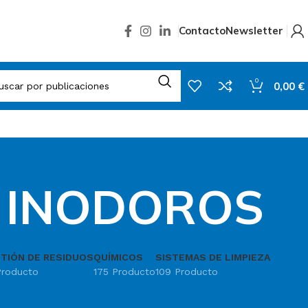
Contacto
Newsletter
0
0,00
€
 INODOROS
TIÓN DE RESIDUOS
QUÍMICOS
SISTEMAS DE LIMPIEZA
Producto
175 Producto
109 Producto