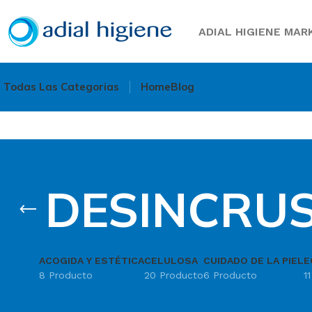
ADIAL HIGIENE MARK
Todas Las Categorias
Home
Blog
DESINCRU
ACOGIDA Y ESTÉTICA
CELULOSA
CUIDADO DE LA PIEL
E
8 Producto
20 Producto
6 Producto
1