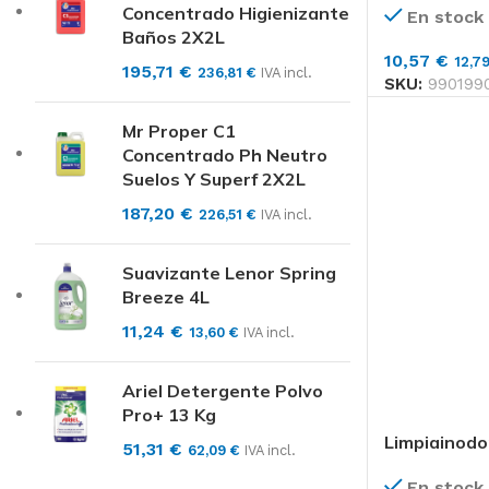
Concentrado Higienizante
En stock
Baños 2X2L
10,57
€
12,7
195,71
€
236,81
€
IVA incl.
SKU:
990199
Mr Proper C1
Concentrado Ph Neutro
Suelos Y Superf 2X2L
187,20
€
226,51
€
IVA incl.
Suavizante Lenor Spring
Breeze 4L
11,24
€
13,60
€
IVA incl.
Ariel Detergente Polvo
Pro+ 13 Kg
Limpiainodo
51,31
€
62,09
€
IVA incl.
En stock