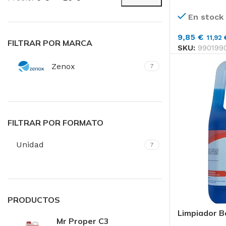
Precio
Precio
Toallas de Mano
mínimo
máximo
En stock
Servilletas
9,85
€
11,92
Toalla de Papel en 
FILTRAR POR MARCA
SKU:
990199
Zenox
7
Aseos
Secado de Manos
Papel Higiénico
FILTRAR POR FORMATO
Faciales
Unidad
7
Pañuelos
Toallas
PRODUCTOS
Limpiador B
Mr Proper C3