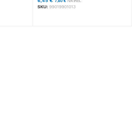
6,45
€
7,80
€
IVA incl.
55,99
€
67,75
€
IVA
SKU:
99019901013
incl.
Tork Pañuelos
Faciales
Extrasuaves
Premium
51,31
€
62,09
€
IVA
incl.