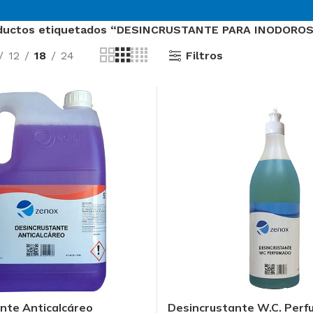
ductos etiquetados “DESINCRUSTANTE PARA INODORO
Filtros
12
18
24
O
Sector Sanitario
nte Anticalcáreo
Desincrustante W.C. Per