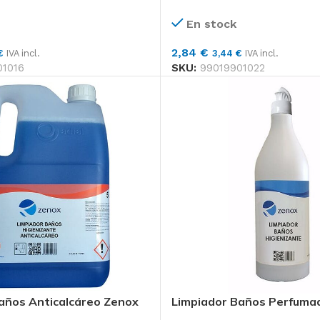
Toallas Secamanos
En stock
Paños de Limpieza
2,84
€
€
IVA incl.
3,44
€
IVA incl.
Rollo
Faciales
01016
SKU:
99019901022
Papel Higiénico Industrial
Productos
Celulosa
Toallitas, bobinas
higiénico, dispen
Productos
años Anticalcáreo Zenox
Limpiador Baños Perfuma