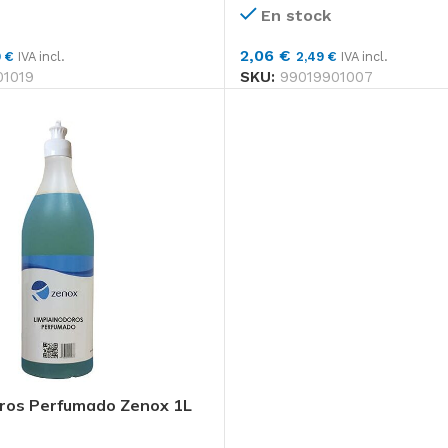
En stock
2,06
€
9
€
IVA incl.
2,49
€
IVA incl.
01019
SKU:
99019901007
ros Perfumado Zenox 1L