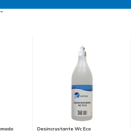
S”
MOST POPULAR
fumado
Desincrustante Wc Eco