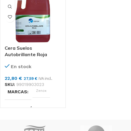
LIMPIEZA, MANTENIMIENTO
LIMPIEZA, MANTENIMIENTO
Unidad
Unidad
FORMATO
FORMATO
Cera Suelos
Autobrillante Roja
En stock
22,80
€
27,59
€
IVA incl.
SKU:
99019903023
Zenox
MARCAS
APLICACIÓN
LIMPIEZA, MANTENIMIENTO