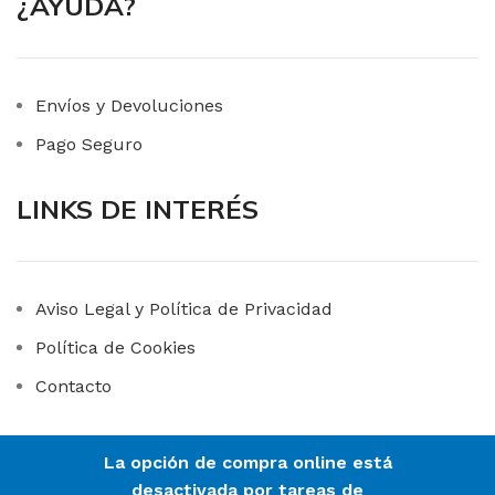
¿AYUDA?
Envíos y Devoluciones
Pago Seguro
LINKS DE INTERÉS
Aviso Legal y Política de Privacidad
Política de Cookies
Contacto
La opción de compra online está
ADIAL HIGIENE
2023 CREADO POR
102WEB
. PREMIUM ONLINE
desactivada por tareas de
SOLUTIONS.