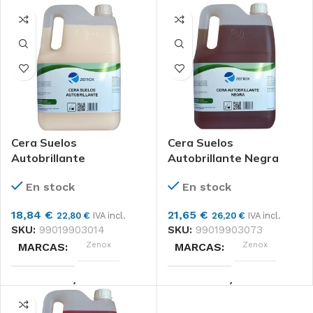
Cera Suelos
Cera Suelos
Autobrillante
Autobrillante Negra
En stock
En stock
18,84
€
21,65
€
22,80
€
IVA incl.
26,20
€
IVA incl.
SKU:
99019903014
SKU:
99019903073
Zenox
Zenox
MARCAS
MARCAS
APLICACIÓN
APLICACIÓN