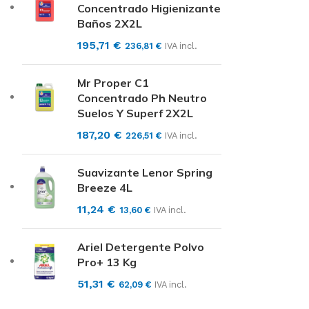
Concentrado Higienizante
Baños 2X2L
195,71
€
236,81
€
IVA incl.
Mr Proper C1
Concentrado Ph Neutro
Suelos Y Superf 2X2L
187,20
€
226,51
€
IVA incl.
Suavizante Lenor Spring
Breeze 4L
11,24
€
13,60
€
IVA incl.
Ariel Detergente Polvo
Pro+ 13 Kg
51,31
€
62,09
€
IVA incl.