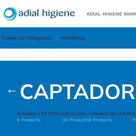
ADIAL HIGIENE MARK
Todas Las Categorias
Home
Blog
CAPTADOR
ACOGIDA Y ESTÉTICA
CELULOSA
CUIDADO DE LA PIEL
E
8 Producto
20 Producto
6 Producto
1