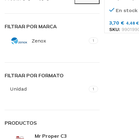
Precio
Precio
Toallas de Mano
mínimo
máximo
En stock
Servilletas
3,70
€
4,48
€
Toalla de Papel en 
FILTRAR POR MARCA
SKU:
990199
Zenox
1
Aseos
Secado de Manos
Papel Higiénico
FILTRAR POR FORMATO
Faciales
Unidad
1
Pañuelos
Toallas
PRODUCTOS
Mr Proper C3