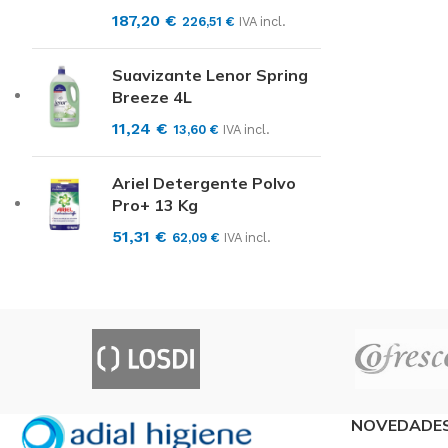
187,20
€
226,51
€
IVA incl.
Suavizante Lenor Spring
Breeze 4L
11,24
€
13,60
€
IVA incl.
Ariel Detergente Polvo
Pro+ 13 Kg
51,31
€
62,09
€
IVA incl.
NOVEDADE