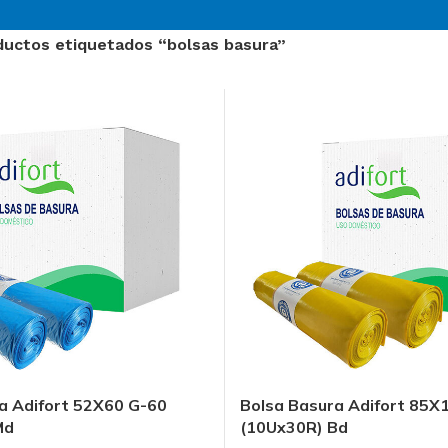
ductos etiquetados “bolsas basura”
a Adifort 52X60 G-60
Bolsa Basura Adifort 85X
O
Sector Sanitario
Md
(10Ux30R) Bd