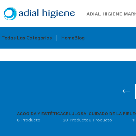
ADIAL HIGIENE MARK
Todas Las Categorias
Home
Blog
ACOGIDA Y ESTÉTICA
CELULOSA
CUIDADO DE LA PIEL
E
8 Producto
20 Producto
6 Producto
1