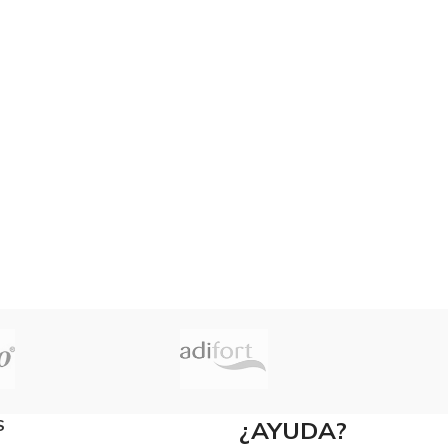
S
¿AYUDA?