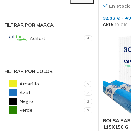
Precio
Precio
Toallas de Mano
En stock
mínimo
máximo
Servilletas
32,36
€
-
43
Toalla de Papel en 
FILTRAR POR MARCA
SKU:
101010
Adifort
4
Aseos
Secado de Manos
Papel Higiénico
FILTRAR POR COLOR
Faciales
Amarillo
2
Pañuelos
Azul
2
Toallas
Negro
2
Verde
2
BOLSA BAS
115X150 G-