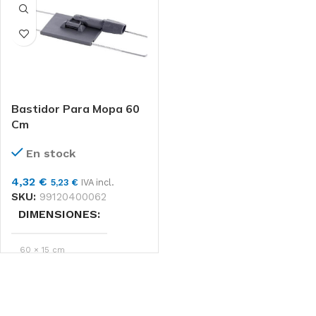
Bastidor Para Mopa 60
Cm
En stock
4,32
€
5,23
€
IVA incl.
SKU:
99120400062
DIMENSIONES
60 × 15 cm
Maya
MARCAS