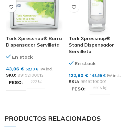
Tork Xpressnap® Barra
Tork Xpressnap®
Dispensador Servilleta
Stand Dispensador
Servilleta
En stock
En stock
43,06
€
52,10
€
IVA incl.
SKU:
99152100012
122,80
€
148,59
€
IVA incl.
SKU:
99152100001
633 kg
PESO
2208 kg
PESO
DIMENSIONES
DIMENSIONES
162 × 208 × 165 cm
PRODUCTOS RELACIONADOS
251 × 250 × 635 cm
Tork
MARCAS