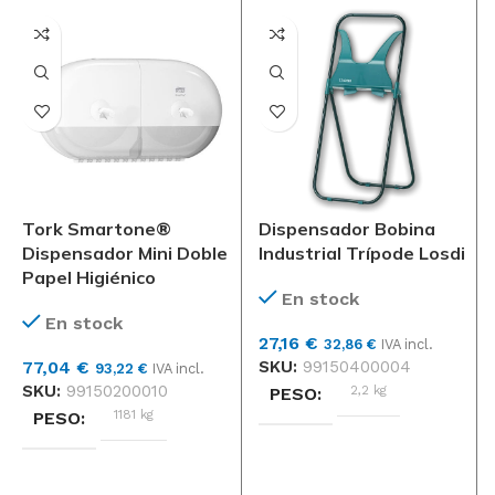
Tork
MARCAS
gris claro
COLOR
gris claro
COLOR
Tork Smartone®
Dispensador Bobina
Dispensador Mini Doble
Industrial Trípode Losdi
Papel Higiénico
En stock
En stock
27,16
€
32,86
€
IVA incl.
77,04
€
SKU:
99150400004
93,22
€
IVA incl.
SKU:
99150200010
2,2 kg
PESO
1181 kg
PESO
DIMENSIONES
DIMENSIONES