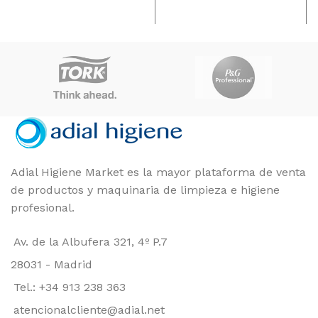
39 × 40 × 95 cm
164 × 406 × 229 cm
Losdi
MARCAS
Tork
MARCAS
Unidad
FORMATO
Blanco, Negro
COLOR
Adial Higiene Market es la mayor plataforma de venta
de productos y maquinaria de limpieza e higiene
profesional.
Av. de la Albufera 321, 4º P.7
28031 - Madrid
Tel.: +34 913 238 363
atencionalcliente@adial.net