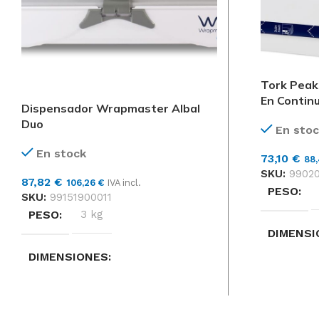
Tork Peak
En Contin
Dispensador Wrapmaster Albal
Duo
En stoc
En stock
73,10
€
88
SKU:
9902
87,82
€
106,26
€
IVA incl.
PESO
SKU:
99151900011
PESO
3 kg
DIMENSI
DIMENSIONES
201 × 84 
18 × 58 × 24 cm
MARCAS