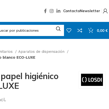
Contacto
Newsletter
0
0,00
€
nitarios
Aparatos de dispensación
co blanco ECO-LUXE
papel higiénico
-LUXE
cl.