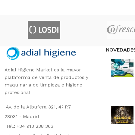
MARCAS
Cofresco
CALIDAD
TAMAÑO
45cm de ancho
FORMATO
Unidad
NOVEDADE
Adial Higiene Market es la mayor
plataforma de venta de productos y
maquinaria de limpieza e higiene
profesional.
Av. de la Albufera 321, 4º P.7
28031 - Madrid
Tel.: +34 913 238 363