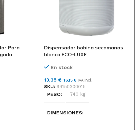
dor Para
Dispensador bobina secamanos
egada
blanco ECO-LUXE
En stock
13,35
€
16,15
€
IVA incl.
SKU:
99150300015
PESO
740 kg
DIMENSIONES
22 × 22 × 31 cm