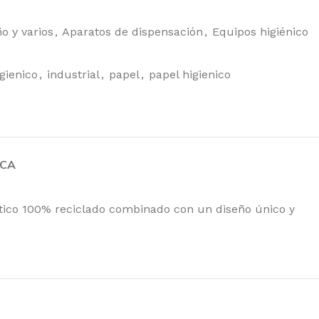
Tork Matic®
Toalla De Mano
o y varios
,
Aparatos de dispensación
,
Equipos higiénico
En Rollo
Extralargo
Universal
igienico
,
industrial
,
papel
,
papel higienico
136,66
€
165,36
€
IVA incl.
 de
Tork Paño De
RCA
Limpieza De
Larga Duración
, papel
Color
sadores
stico 100% reciclado combinado con un diseño único y
117,71
€
142,43
€
IVA
incl.
Tork Smartone®
Papel Higiénico
Mini