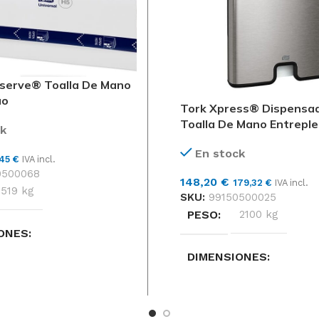
serve® Toalla De Mano
uo
Tork Xpress® Dispensa
Toalla De Mano Entrepl
k
En stock
,45
€
IVA incl.
0500068
148,20
€
179,32
€
IVA incl.
519 kg
SKU:
99150500025
PESO
2100 kg
ONES
DIMENSIONES
× 100 cm
346 × 495 × 131 cm
Tork