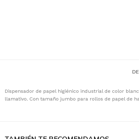
Toallas de Mano
Servilletas
Toalla de Papel en 
Aseos
Secado de Manos
Papel Higiénico
DE
Faciales
Dispensador de papel higiénico industrial de color bl
Pañuelos
llamativo. Con tamaño jumbo para rollos de papel de
Toallas
TAMBIÉN TE RECOMENDAMOS…