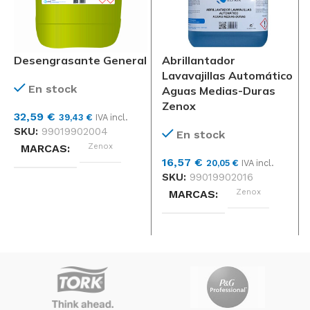
Desengrasante General
Abrillantador
Lavavajillas Automático
En stock
Aguas Medias-Duras
Zenox
32,59
€
39,43
€
IVA incl.
SKU:
99019902004
En stock
Zenox
MARCAS
16,57
€
20,05
€
IVA incl.
SKU:
99019902016
TIPO
Zenox
MARCAS
CLORADO, ENERGICO,
TIPO
GENERAL, HORNOS Y
PLANCHAS
BLANDAS, MEDIAS-DURAS
Unidad
FORMATO
Unidad
FORMATO