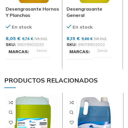
Desengrasante Hornos
Desengrasante
Y Planchas
General
En stock
En stock
8,05
€
8,15
€
9,74
€
IVA incl.
9,86
€
IVA incl.
SKU:
99019902020
SKU:
99019902002
Zenox
Zenox
MARCAS
MARCAS
TIPO
TIPO
PRODUCTOS RELACIONADOS
CLORADO, ENERGICO,
CLORADO, ENERGICO,
GENERAL, HORNOS Y
GENERAL, HORNOS Y
PLANCHAS
PLANCHAS
Unidad
Unidad
FORMATO
FORMATO