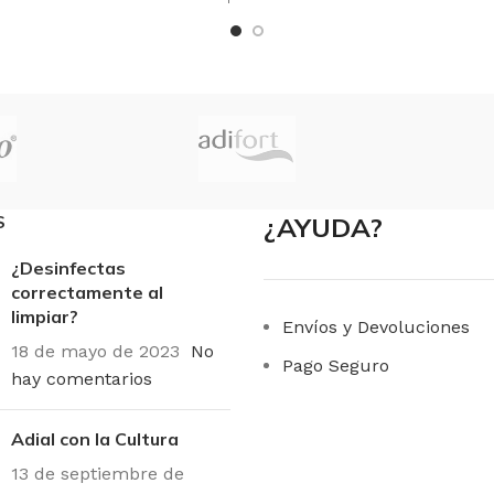
× 29 cm
MARCAS
3M
3M
FORMATO
PACK 15
O
Unidad
S
¿AYUDA?
¿Desinfectas
correctamente al
limpiar?
Envíos y Devoluciones
18 de mayo de 2023
No
Pago Seguro
hay comentarios
Adial con la Cultura
13 de septiembre de