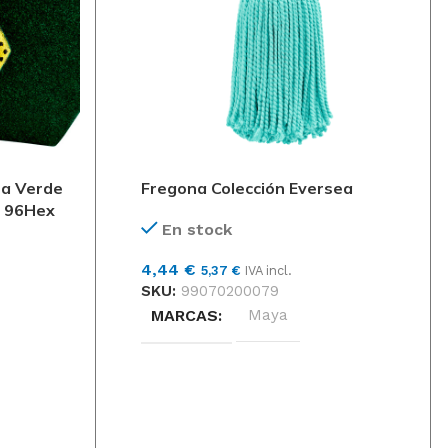
55,99
€
67,75
€
IVA
incl.
Tork Pañuelos
Faciales
Extrasuaves
Premium
ra Verde
Fregona Colección Eversea
51,31
€
62,09
€
IVA
s 96Hex
incl.
En stock
4,44
€
5,37
€
IVA incl.
SKU:
99070200079
MARCAS
Maya