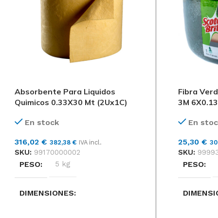
Absorbente Para Liquidos
Fibra Ver
Quimicos 0.33X30 Mt (2Ux1C)
3M 6X0.13
En stock
En stoc
316,02
€
25,30
€
382,38
€
IVA incl.
30
SKU:
99170000002
SKU:
99993
PESO
5 kg
PESO
DIMENSIONES
DIMENSI