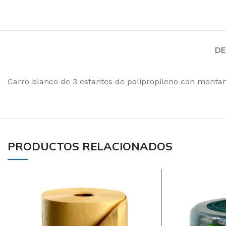
Toallas de Mano
Servilletas
Toalla de Papel en 
DE
Aseos
Carro blanco de 3 estantes de polipropileno con monta
Secado de Manos
Papel Higiénico
Faciales
PRODUCTOS RELACIONADOS
Pañuelos
Toallas