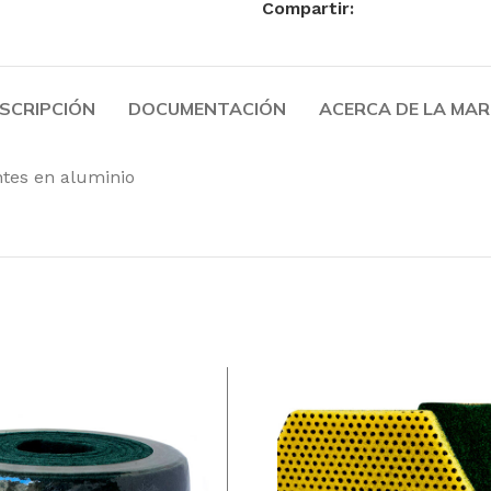
Compartir:
Toallas Secamanos
Paños de Limpieza
Rollo
Faciales
SCRIPCIÓN
DOCUMENTACIÓN
ACERCA DE LA MA
Papel Higiénico Industrial
ntes en aluminio
Productos
Celulosa
Toallitas, bobinas
higiénico, dispen
Productos