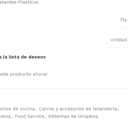
stantes Plasticos
Tts
Unidad
a la lista de deseos
este producto ahora!
orios de cocina
,
Carros y accesorios de lavandería
,
pieza
,
Food Service
,
Sistemas de limpieza
MOST POPULAR