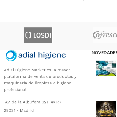
68 × 34 × 35 cm
70 × 47 
MARCAS
3M
MARCAS
FORMATO
CAJA 2
FORMAT
NOVEDADE
Adial Higiene Market es la mayor
plataforma de venta de productos y
maquinaria de limpieza e higiene
profesional.
Av. de la Albufera 321, 4º P.7
28031 - Madrid