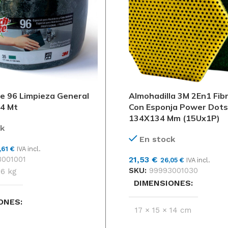
de 96 Limpieza General
Almohadilla 3M 2En1 Fib
4 Mt
Con Esponja Power Dot
134X134 Mm (15Ux1P)
k
En stock
,61
€
IVA incl.
001001
21,53
€
26,05
€
IVA incl.
SKU:
99993001030
6 kg
DIMENSIONES
ONES
17 × 15 × 14 cm