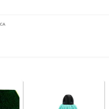
Tork Matic®
Toalla De Mano
En Rollo
Extralargo
RCA
Universal
136,66
€
165,36
€
IVA incl.
 de
Tork Paño De
Limpieza De
Larga Duración
, papel
Color
sadores
117,71
€
142,43
€
IVA
incl.
Tork Smartone®
Papel Higiénico
Mini