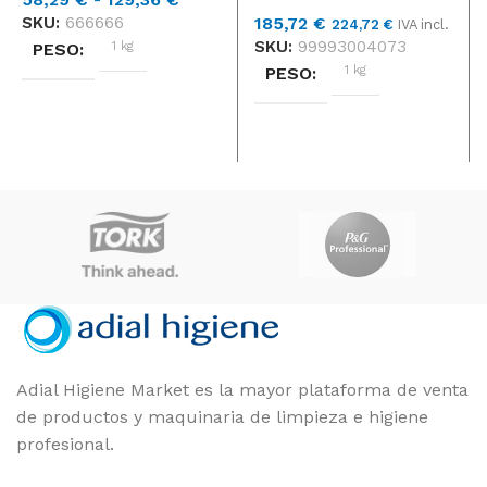
de
SKU:
666666
185,72
€
224,72
€
IVA incl.
precios:
SKU:
99993004073
1 kg
PESO
desde
1 kg
PESO
58,29 €
DIMENSIONES
hasta
DIMENSIONES
129,36 €
33 × 33 × 14 cm
41 × 41 × 14 cm
3M
MARCAS
3M
MARCAS
CAJA 5
FORMATO
CAJA 5
FORMATO
TAMAÑO DISCO
Adial Higiene Market es la mayor plataforma de venta
13", 14", 15", 16", 17", 18", 19",
de productos y maquinaria de limpieza e higiene
20", 21"
profesional.