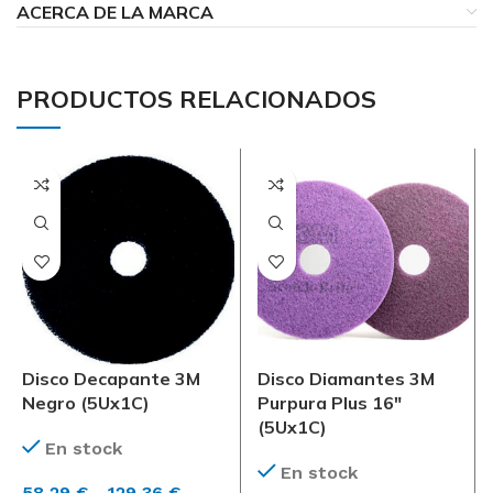
ACERCA DE LA MARCA
PRODUCTOS RELACIONADOS
Disco Decapante 3M
Disco Diamantes 3M
Negro (5Ux1C)
Purpura Plus 16″
(5Ux1C)
En stock
En stock
Rango
58,29
€
-
129,36
€