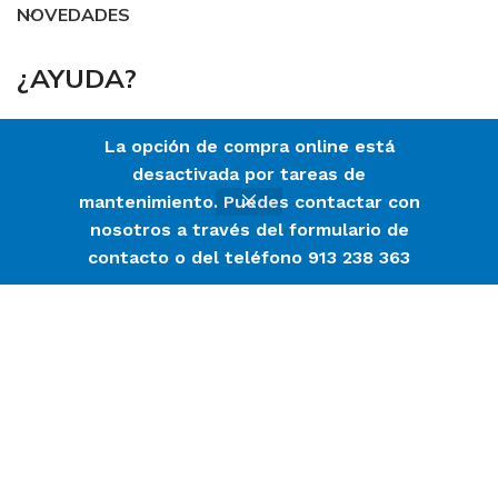
NOVEDADES
¿AYUDA?
La opción de compra online está
desactivada por tareas de
Envíos y Devoluciones
mantenimiento. Puedes contactar con
Pago Seguro
nosotros a través del formulario de
0
contacto o del teléfono 913 238 363
Filtros
Menú
Lista de deseos
Comparar
Mi cuenta
Carrito
LINKS DE INTERÉS
Aviso Legal y Política de Privacidad
Política de Cookies
Contacto