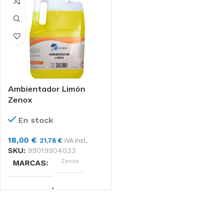
Ambientador Limón
Zenox
En stock
18,00
€
21,78
€
IVA incl.
SKU:
99019904033
Zenox
MARCAS
APLICACIÓN
LIMPIEZA, PERFUMAR